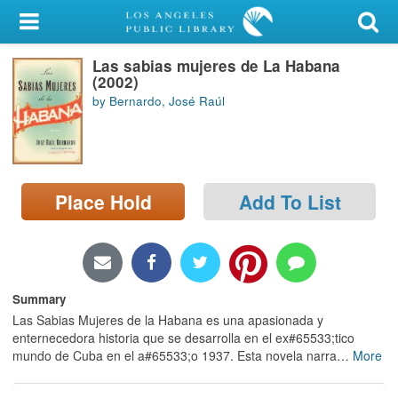
My Account
Las sabias mujeres de La Habana
Library Card
(2002)
by Bernardo, José Raúl
Sign In
Search
Place Hold
Add To List
Locations/Hours (external
page)
Privacy
Summary
Las Sabias Mujeres de la Habana es una apasionada y
enternecedora historia que se desarrolla en el ex#65533;tico
mundo de Cuba en el a#65533;o 1937. Esta novela narra
…
More