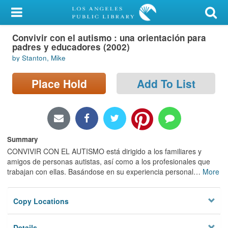
My Account
Convivir con el autismo : una orientación para
Library Card
padres y educadores (2002)
by Stanton, Mike
Sign In
Place Hold
Add To List
Search
Locations/Hours (external
page)
Summary
Privacy
CONVIVIR CON EL AUTISMO está dirigido a los familiares y
amigos de personas autistas, así como a los profesionales que
trabajan con ellas. Basándose en su experiencia personal
…
More
Copy Locations
Details