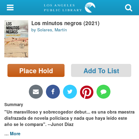
My Account
Los minutos negros (2021)
Library Card
by Solares, Martín
Sign In
Search
Place Hold
Add To List
Locations/Hours (external
page)
Privacy
Summary
"Un maravilloso y sobrecogedor debut... es una obra maestra
disfrazada de novela policíaca y nada que haya leído este
año se le compara". --Junot Díaz
…
More