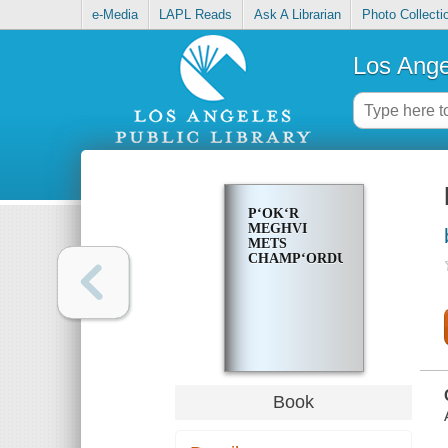
e-Media
LAPL Reads
Ask A Librarian
Photo Collecti
Los Ange
PʻOKʻR
MEGHVI
METS
CHAMPʻORDUTʻYUNĚ
Book