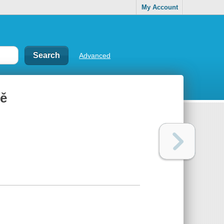
My Account
Advanced
ě