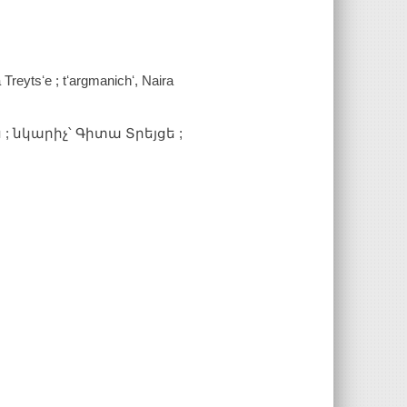
 Treytsʻe ; tʻargmanichʻ, Naira
; նկարիչ՝ Գիտա Տրեյցե ;