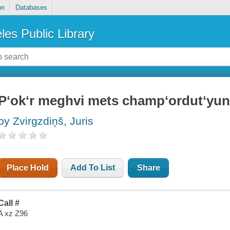
on
Databases
les Public Library
Pʻokʻr meghvi mets champʻordutʻyun
by Zvirgzdin̦š, Juris
Place Hold
Add To List
Share
Call #
A xz Z96