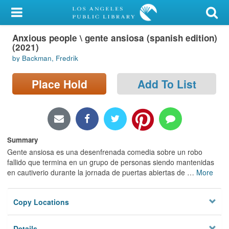
My Account
Anxious people \ gente ansiosa (spanish edition)
Library Card
(2021)
by Backman, Fredrik
Sign In
Place Hold
Add To List
Search
Locations/Hours (external
page)
Summary
Privacy
Gente ansiosa es una desenfrenada comedia sobre un robo
fallido que termina en un grupo de personas siendo mantenidas
en cautiverio durante la jornada de puertas abiertas de
…
More
Copy Locations
Details