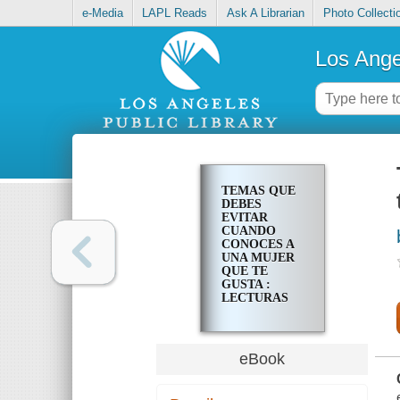
e-Media
LAPL Reads
Ask A Librarian
Photo Collecti
Los Ange
TEMAS QUE
DEBES
EVITAR
CUANDO
CONOCES A
UNA MUJER
QUE TE
GUSTA :
LECTURAS
DE 5
MINUTOS
PARA
HOMBRES, #5
eBook