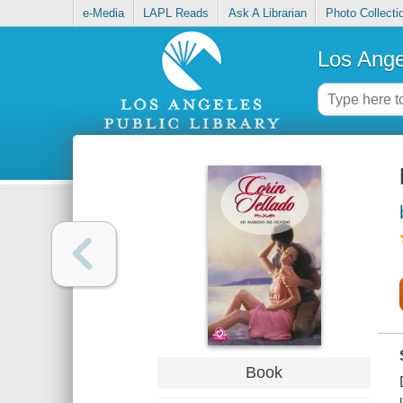
e-Media
LAPL Reads
Ask A Librarian
Photo Collecti
Los Ange
Book