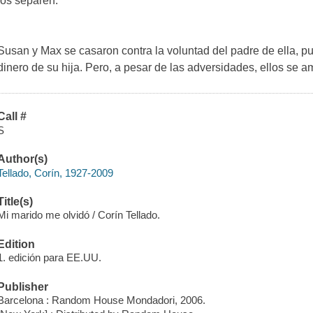
los separen.
Susan y Max se casaron contra la voluntad del padre de ella, p
dinero de su hija. Pero, a pesar de las adversidades, ellos se 
Call #
S
Author(s)
Tellado, Corín, 1927-2009
Title(s)
Mi marido me olvidó / Corín Tellado.
Edition
1. edición para EE.UU.
Publisher
Barcelona : Random House Mondadori, 2006.