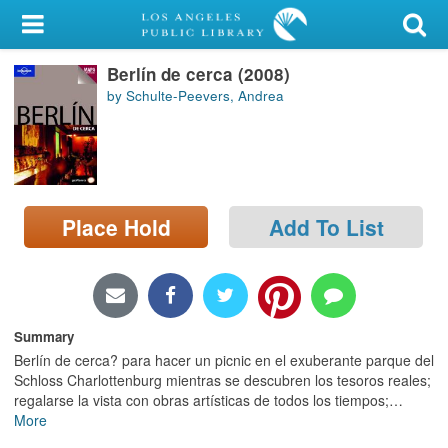
My Account
Berlín de cerca (2008)
Library Card
by Schulte-Peevers, Andrea
Sign In
Search
Place Hold
Add To List
Locations/Hours (external
page)
Privacy
Summary
Berlín de cerca? para hacer un picnic en el exuberante parque del
Schloss Charlottenburg mientras se descubren los tesoros reales;
regalarse la vista con obras artísticas de todos los tiempos;
…
More