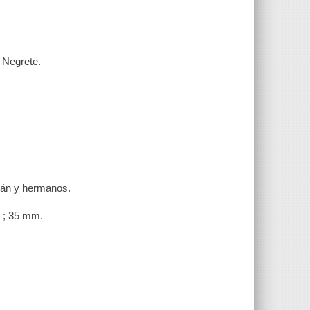
o Negrete.
zmán y hermanos.
l ; 35 mm.