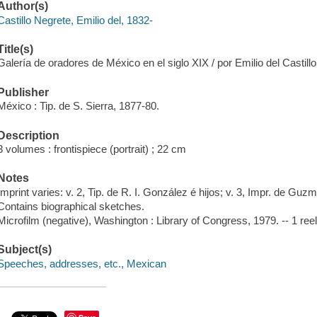
Author(s)
Castillo Negrete, Emilio del, 1832-
Title(s)
Galería de oradores de México en el siglo XIX / por Emilio del Castill
Publisher
México : Tip. de S. Sierra, 1877-80.
Description
3 volumes : frontispiece (portrait) ; 22 cm
Notes
Imprint varies: v. 2, Tip. de R. I. González é hijos; v. 3, Impr. de Gu
Contains biographical sketches.
Microfilm (negative), Washington : Library of Congress, 1979. -- 1 ree
Subject(s)
Speeches, addresses, etc., Mexican