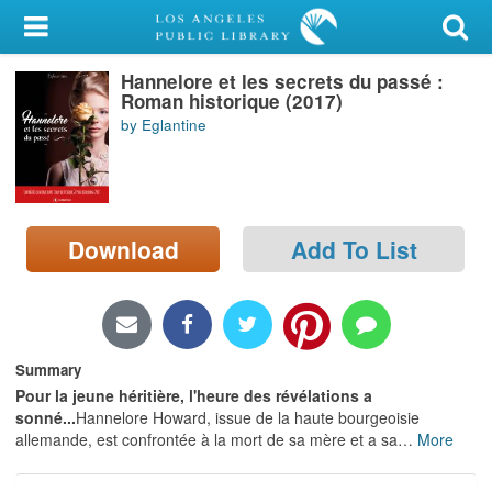
My Account
Hannelore et les secrets du passé :
Library Card
Roman historique (2017)
by Eglantine
Sign In
Search
Download
Add To List
Locations/Hours (external
page)
Privacy
Summary
Pour la jeune héritière, l'heure des révélations a
sonné...
Hannelore Howard, issue de la haute bourgeoisie
allemande, est confrontée à la mort de sa mère et a sa
…
More