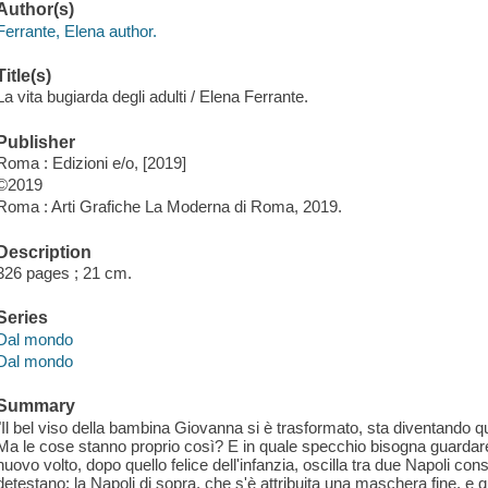
Author(s)
Ferrante, Elena author.
Title(s)
La vita bugiarda degli adulti / Elena Ferrante.
Publisher
Roma : Edizioni e/o, [2019]
©2019
Roma : Arti Grafiche La Moderna di Roma, 2019.
Description
326 pages ; 21 cm.
Series
Dal mondo
Dal mondo
Summary
"Il bel viso della bambina Giovanna si è trasformato, sta diventando q
Ma le cose stanno proprio così? E in quale specchio bisogna guardare 
nuovo volto, dopo quello felice dell'infanzia, oscilla tra due Napoli co
detestano: la Napoli di sopra, che s'è attribuita una maschera fine, e qu