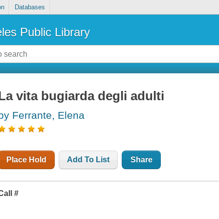
on
Databases
les Public Library
La vita bugiarda degli adulti
by Ferrante, Elena
Place Hold
Add To List
Share
Call #
I