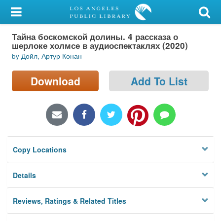
My Account
Тайна боскомской долины. 4 рассказа о
Library Card
шерлоке холмсе в аудиоспектаклях (2020)
by Дойл, Артур Конан
Sign In
Download
Add To List
Search
Locations/Hours (external
page)
Privacy
Copy Locations
Details
Reviews, Ratings & Related Titles