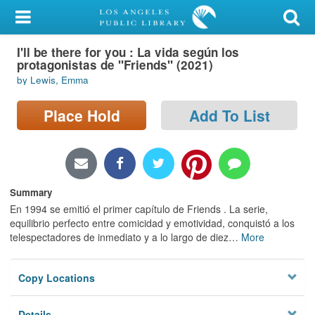
My Account
I'll be there for you : La vida según los
Library Card
protagonistas de "Friends" (2021)
by Lewis, Emma
Sign In
Place Hold
Add To List
Search
Locations/Hours (external
page)
Summary
Privacy
En 1994 se emitió el primer capítulo de Friends . La serie,
equilibrio perfecto entre comicidad y emotividad, conquistó a los
telespectadores de inmediato y a lo largo de diez
…
More
Copy Locations
Details