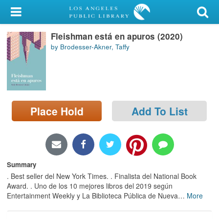
My Account
Fleishman está en apuros (2020)
Library Card
by Brodesser-Akner, Taffy
Sign In
Search
Place Hold
Add To List
Locations/Hours (external
page)
Privacy
Summary
. Best seller del New York Times. . Finalista del National Book
Award. . Uno de los 10 mejores libros del 2019 según
Entertainment Weekly y La Biblioteca Pública de Nueva
…
More