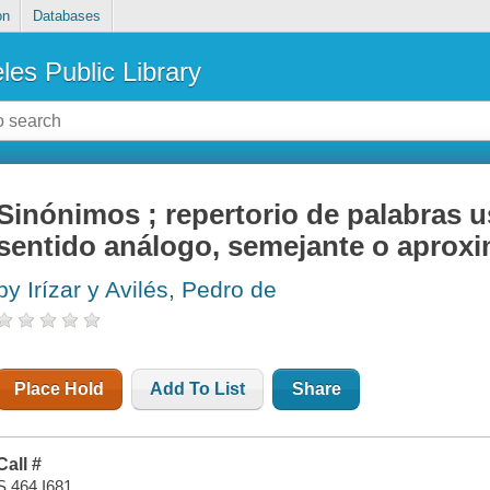
on
Databases
les Public Library
Sinónimos ; repertorio de palabras 
sentido análogo, semejante o aprox
by Irízar y Avilés, Pedro de
Place Hold
Add To List
Share
Call #
S 464 I681