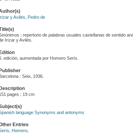
Author(s)
Irízar y Avilés, Pedro de
Title(s)
Sinónimos ; repertorio de palabras usuales castellanas de sentido an
de Irízar y Avilés.
Edition
6. edición, aumentada por Homero Serís.
Publisher
Barcelona : Seix, 1936.
Description
151 pages ; 19 cm
Subject(s)
Spanish language Synonyms and antonyms
Other Entries
Serís, Homero,