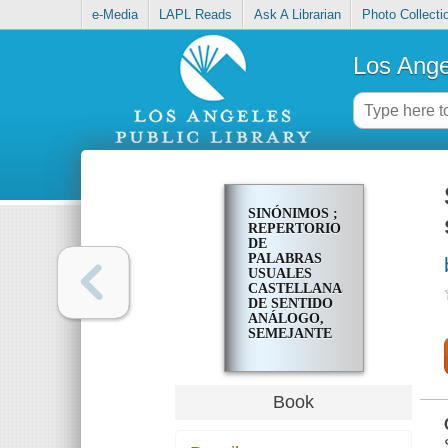
e-Media
LAPL Reads
Ask A Librarian
Photo Collecti
Los Ange
SINÓNIMOS ;
REPERTORIO
DE
PALABRAS
USUALES
CASTELLANAS
DE SENTIDO
ANÁLOGO,
SEMEJANTE
O
APROXIMADO
Book