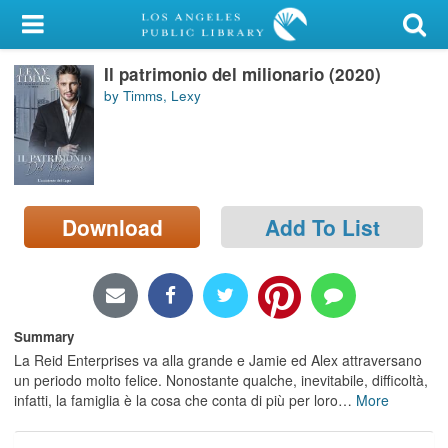
My Account
Il patrimonio del milionario (2020)
Library Card
by Timms, Lexy
Sign In
Search
Download
Add To List
Locations/Hours (external
page)
Privacy
Summary
La Reid Enterprises va alla grande e Jamie ed Alex attraversano
un periodo molto felice. Nonostante qualche, inevitabile, difficoltà,
infatti, la famiglia è la cosa che conta di più per loro
…
More