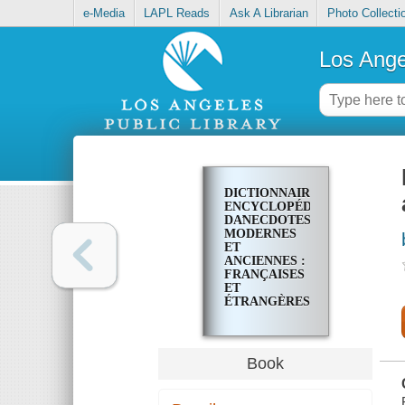
e-Media
LAPL Reads
Ask A Librarian
Photo Collecti
Los Ange
DICTIONNAIRE
ENCYCLOPÉDIQUE
DA̕NECDOTES
MODERNES
ET
ANCIENNES :
FRANÇAISES
ET
ÉTRANGÈRES
Book