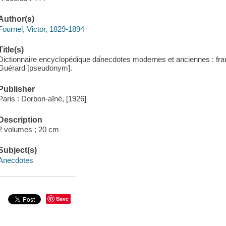
Author(s)
Fournel, Victor, 1829-1894
Title(s)
Dictionnaire encyclopédique da̕necdotes modernes et anciennes : fran
Guérard [pseudonym].
Publisher
Paris : Dorbon-aîné, [1926]
Description
2 volumes ; 20 cm
Subject(s)
Anecdotes
Save