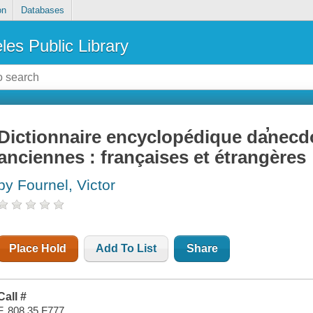
on
Databases
les Public Library
Dictionnaire encyclopédique da̕nec
anciennes : françaises et étrangères
by Fournel, Victor
Place Hold
Add To List
Share
Call #
F. 808.35 F777