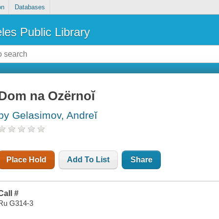
on
Databases
les Public Library
Dom na Ozërnoĭ
by Gelasimov, Andreĭ
Place Hold
Add To List
Share
Call #
Ru G314-3