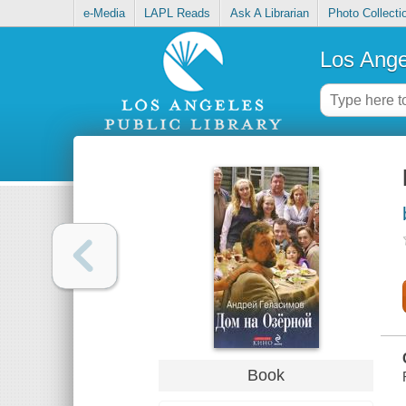
e-Media
LAPL Reads
Ask A Librarian
Photo Collecti
Los Ange
Book