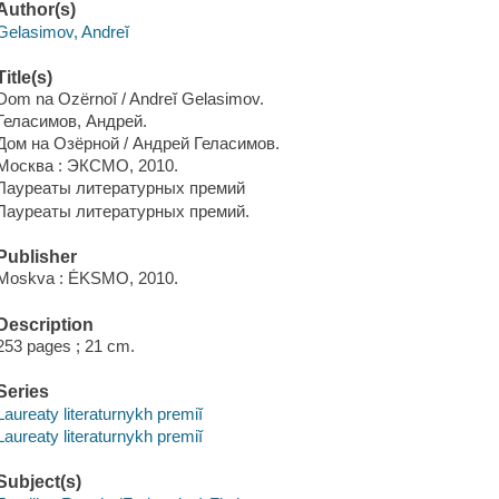
Author(s)
Gelasimov, Andreĭ
Title(s)
Dom na Ozërnoĭ / Andreĭ Gelasimov.
Геласимов, Андрей.
Дом на Озёрной / Андрей Геласимов.
Москва : ЭКСМО, 2010.
Лауреаты литературных премий
Лауреаты литературных премий.
Publisher
Moskva : ĖKSMO, 2010.
Description
253 pages ; 21 cm.
Series
Laureaty literaturnykh premiĭ
Laureaty literaturnykh premiĭ
Subject(s)