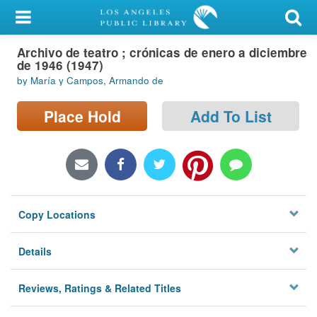
My Account
Archivo de teatro ; crónicas de enero a diciembre
Library Card
de 1946 (1947)
by María y Campos, Armando de
Sign In
Place Hold
Add To List
Search
Locations/Hours (external
page)
Privacy
Copy Locations
Details
Reviews, Ratings & Related Titles