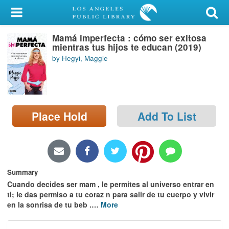
My Account
Mamá imperfecta : cómo ser exitosa
Library Card
mientras tus hijos te educan (2019)
by Hegyi, Maggie
Sign In
Search
Place Hold
Add To List
Locations/Hours (external
page)
Privacy
Summary
Cuando decides ser mam , le permites al universo entrar en
ti; le das permiso a tu coraz n para salir de tu cuerpo y vivir
en la sonrisa de tu beb .
…
More