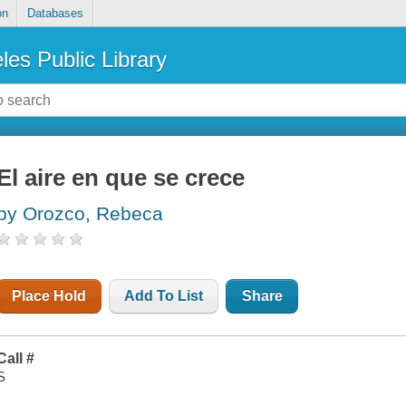
on
Databases
les Public Library
El aire en que se crece
by Orozco, Rebeca
Place Hold
Add To List
Share
Call #
S