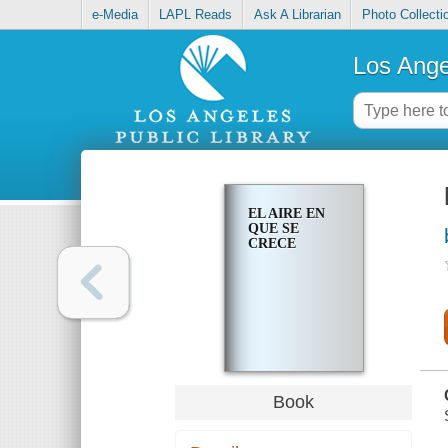
e-Media
LAPL Reads
Ask A Librarian
Photo Collecti
Los Ange
EL AIRE EN
QUE SE
CRECE
Book