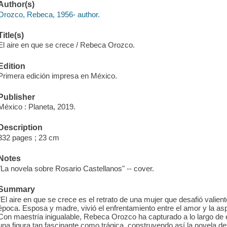
Author(s)
Orozco, Rebeca, 1956- author.
Title(s)
El aire en que se crece / Rebeca Orozco.
Edition
Primera edición impresa en México.
Publisher
México : Planeta, 2019.
Description
332 pages ; 23 cm
Notes
"La novela sobre Rosario Castellanos" -- cover.
Summary
"El aire en que se crece es el retrato de una mujer que desafió vali
época. Esposa y madre, vivió el enfrentamiento entre el amor y la aspi
Con maestría inigualable, Rebeca Orozco ha capturado a lo largo de e
una figura tan fascinante como trágica, construyendo así la novela d