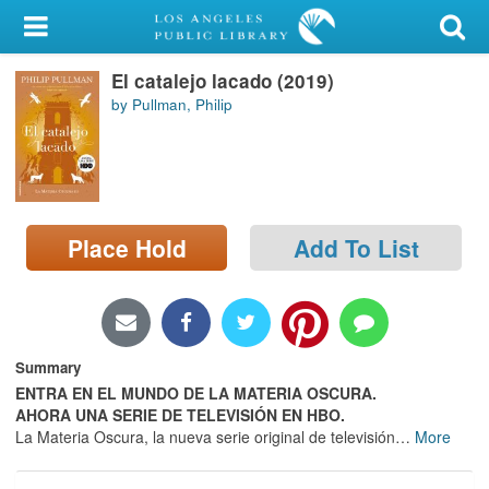
My Account
El catalejo lacado (2019)
Library Card
by Pullman, Philip
Sign In
Search
Place Hold
Add To List
Locations/Hours (external
page)
Privacy
Summary
ENTRA EN EL MUNDO DE LA MATERIA OSCURA.
AHORA UNA SERIE DE TELEVISIÓN EN HBO.
La Materia Oscura, la nueva serie original de televisión
…
More