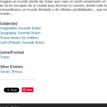
Imagina un mundo donde las hojas que caen en otoño emprenden el 
las luces escapan de la ciudad para iluminar tu camino, donde todo l
extraordinario; un mundo ilimitado y de infinitas posibilidades... que es
mundo...
Subject(s)
Imagination Juvenile fiction
Geography Juvenile fiction
Picture books for children
Earth (Planet) Juvenile fiction
Genre/Format
Fiction
Other Entries
Farran, Teresa
Save