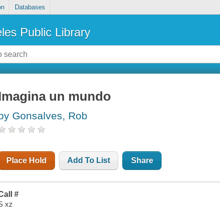
on
Databases
les Public Library
Imagina un mundo
by Gonsalves, Rob
Place Hold
Add To List
Share
Call #
S xz