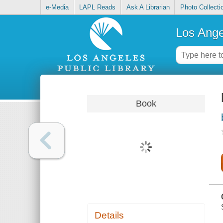
e-Media
LAPL Reads
Ask A Librarian
Photo Collecti
Los Ange
Book
Details