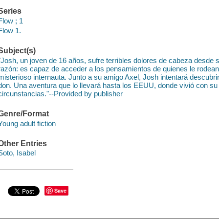
Series
Flow ; 1
Flow 1.
Subject(s)
"Josh, un joven de 16 años, sufre terribles dolores de cabeza desde 
razón: es capaz de acceder a los pensamientos de quienes le rodean.
misterioso internauta. Junto a su amigo Axel, Josh intentará descubrir
don. Una aventura que lo llevará hasta los EEUU, donde vivió con s
circunstancias."--Provided by publisher
Genre/Format
Young adult fiction
Other Entries
Soto, Isabel
Save