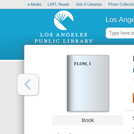
e-Media
LAPL Reads
Ask A Librarian
Photo Collecti
Los Ange
FLOW, I
Book