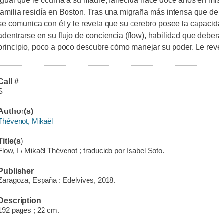
igual que le ocurría a su madre, fallecida hace doce años en mi
familia residía en Boston. Tras una migraña más intensa que d
se comunica con él y le revela que su cerebro posee la capaci
adentrarse en su flujo de conciencia (flow), habilidad que deber
principio, poco a poco descubre cómo manejar su poder. Le reve
Call #
S
Author(s)
Thévenot, Mikaël
Title(s)
Flow, I / Mikaël Thévenot ; traducido por Isabel Soto.
Publisher
Zaragoza, España : Edelvives, 2018.
Description
192 pages ; 22 cm.