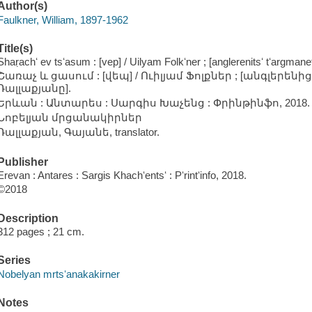
Author(s)
Faulkner, William, 1897-1962
Title(s)
Shaṛachʻ ev tsʻasum : [vep] / Uilyam Folkʻner ; [anglerenitsʻ tʻargman
Շառաչ և ցասում : [վեպ] / Ուիլյամ Ֆոլքներ ; [անգլերե
Դալլաքյանը].
Երևան : Անտարես : Սարգիս Խաչենց : Փրինթինֆո, 2018.
Նոբելյան մրցանակիրներ
Դալլաքյան, Գայանե, translator.
Publisher
Erevan : Antares : Sargis Khachʻentsʻ : Pʻrintʻinfo, 2018.
©2018
Description
312 pages ; 21 cm.
Series
Nobelyan mrtsʻanakakirner
Notes