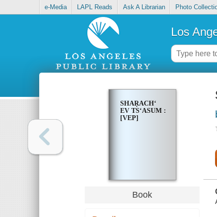
e-Media
LAPL Reads
Ask A Librarian
Photo Collecti
Los Ange
SHAṚACHʻ
EV TSʻASUM :
[VEP]
Book