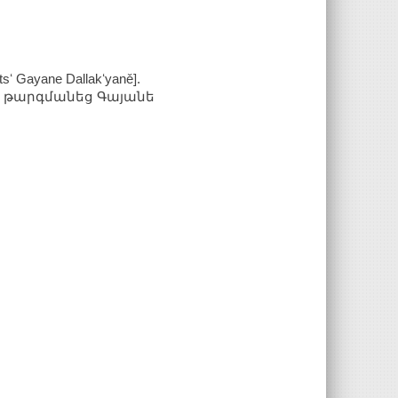
etsʻ Gayane Dallakʻyaně].
նից թարգմանեց Գայանե