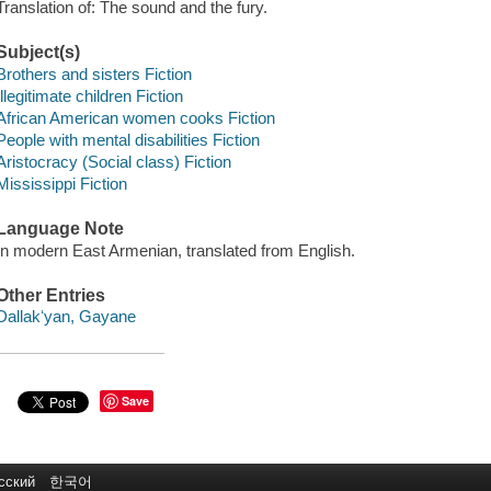
Translation of: The sound and the fury.
Subject(s)
Brothers and sisters Fiction
Illegitimate children Fiction
African American women cooks Fiction
People with mental disabilities Fiction
Aristocracy (Social class) Fiction
Mississippi Fiction
Language Note
In modern East Armenian, translated from English.
Other Entries
Dallakʻyan, Gayane
Save
сский
한국어