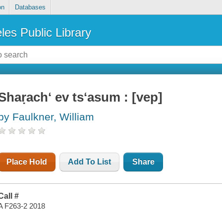
on
Databases
les Public Library
Shaṛachʻ ev tsʻasum : [vep]
by Faulkner, William
Place Hold
Add To List
Share
Call #
A F263-2 2018