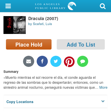
My Account
Dracula (2007)
Library Card
by Scafati, Luis
Sign In
Place Hold
Add To List
Search
Locations/Hours (external
page)
Summary
Privacy
«Muerto mientras el sol recorre el día, el conde aguarda el
regreso de las sombras que lo despertarán; entonces, como un
siniestro animal nocturno, perseguirá nuevas víctimas que
…
More
Copy Locations