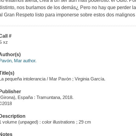
no estamos alerta, crea a un ser aún más poderoso: el Odio. P
distinto, nos burlamos de los demás¿ Pero no hay que perder l
al Gran Respeto listo para imponerse sobre estos dos malignos
Call #
S xz
Author(s)
Pavón, Mar author.
Title(s)
La pequeña intolerancia / Mar Pavón ; Virginia García.
Publisher
(Girona), España : Tramuntana, 2018.
©2018
Description
1 volume (unpaged) : color illustrations ; 29 cm
Notes