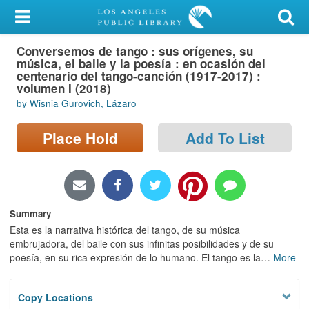
My Account
Conversemos de tango : sus orígenes, su
Library Card
música, el baile y la poesía : en ocasión del
centenario del tango-canción (1917-2017) :
Sign In
volumen I (2018)
by Wisnia Gurovich, Lázaro
Search
Place Hold
Add To List
Locations/Hours (external
page)
Privacy
Summary
Esta es la narrativa histórica del tango, de su música
embrujadora, del baile con sus infinitas posibilidades y de su
poesía, en su rica expresión de lo humano. El tango es la
…
More
Copy Locations