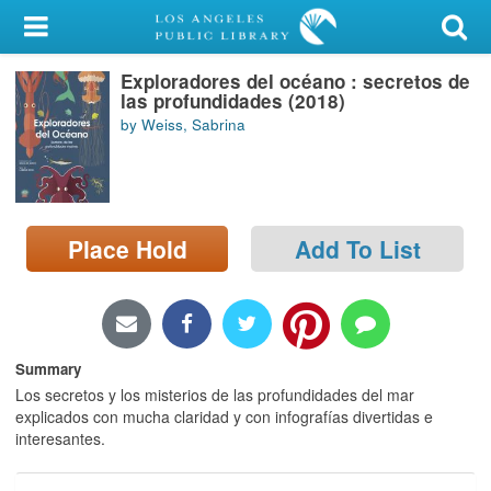
My Account
Exploradores del océano : secretos de
Library Card
las profundidades (2018)
by Weiss, Sabrina
Sign In
Search
Place Hold
Add To List
Locations/Hours (external
page)
Privacy
Summary
Los secretos y los misterios de las profundidades del mar
explicados con mucha claridad y con infografías divertidas e
interesantes.