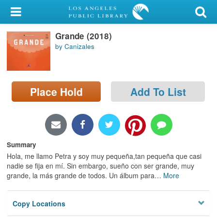
My Account
Grande (2018)
Library Card
by Canizales
Sign In
Search
Place Hold
Add To List
Locations/Hours (external
page)
Privacy
Summary
Hola, me llamo Petra y soy muy pequeña,tan pequeña que casi
nadie se fija en mí. Sin embargo, sueño con ser grande, muy
grande, la más grande de todos. Un álbum para
…
More
Copy Locations