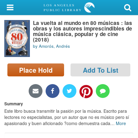
My Account
La vuelta al mundo en 80 músicas : las
Library Card
obras y los autores imprescindibles de
música clásica, popular y de cine
Sign In
(2018)
by Amorós, Andrés
Search
Place Hold
Add To List
Locations/Hours (external
page)
Privacy
Summary
Este libro busca transmitir la pasión por la música. Escrito para
lectores no especialistas, por un autor que no es músico pero sí
apasionado y buen aficionado ?como demuestra cada
…
More