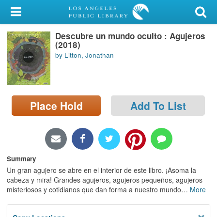
My Account
Descubre un mundo oculto : Agujeros
Library Card
(2018)
by Litton, Jonathan
Sign In
Search
Place Hold
Add To List
Locations/Hours (external
page)
Privacy
Summary
Un gran agujero se abre en el interior de este libro. ¡Asoma la
cabeza y mira! Grandes agujeros, agujeros pequeños, agujeros
misteriosos y cotidianos que dan forma a nuestro mundo
…
More