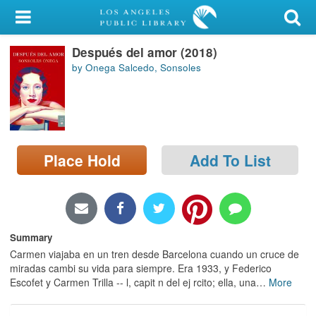
My Account
Después del amor (2018)
Library Card
by Onega Salcedo, Sonsoles
Sign In
Search
Place Hold
Add To List
Locations/Hours (external
page)
Privacy
Summary
Carmen viajaba en un tren desde Barcelona cuando un cruce de
miradas cambi su vida para siempre. Era 1933, y Federico
Escofet y Carmen Trilla -- l, capit n del ej rcito; ella, una
…
More