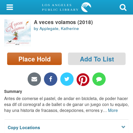
My Account
A veces volamos (2018)
Library Card
by Applegate, Katherine
Sign In
Search
Place Hold
Add To List
Locations/Hours (external
page)
Privacy
Summary
Antes de comerse el pastel, de andar en bicicleta, de poder hacer
esa dif cil coreograf a de ballet o de ganar un juego con tu equipo,
hay una historia de fracasos, decepciones, errores y
…
More
Copy Locations