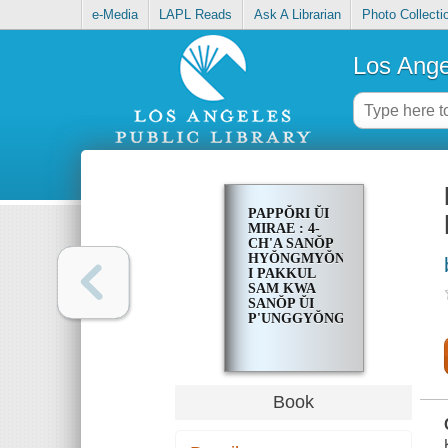
e-Media
LAPL Reads
Ask A Librarian
Photo Collecti
Los Ange
PAPPŎRI ŬI
MIRAE : 4-
CH'A SANŎP
HYŎNGMYŎNG
I PAKKUL
SAM KWA
SANŎP ŬI
P'UNGGYŎNG
Book