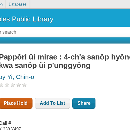
on
Databases
les Public Library
Pappŏri ŭi mirae : 4-ch'a sanŏp hyo
kwa sanŏp ŭi p'unggyŏng
by Yi, Chin-o
Place Hold
Add To List
Share
Call #
K 338 Y497