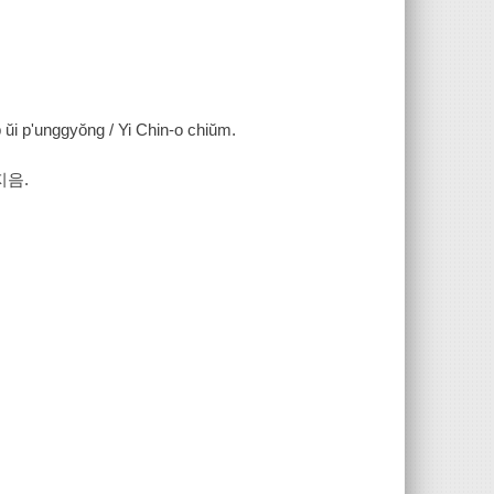
ŭi p'unggyŏng / Yi Chin-o chiŭm.
지음.