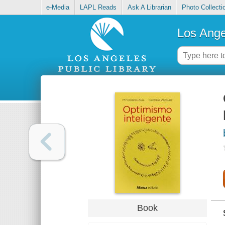
e-Media
LAPL Reads
Ask A Librarian
Photo Collecti
Los Ange
Book