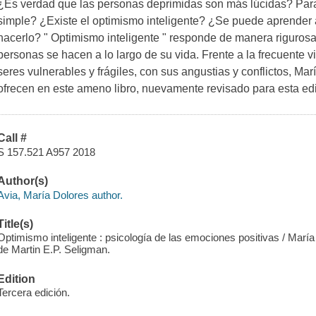
¿Es verdad que las personas deprimidas son más lúcidas? Para s
simple? ¿Existe el optimismo inteligente? ¿Se puede aprender 
hacerlo? " Optimismo inteligente " responde de manera riguros
personas se hacen a lo largo de su vida. Frente a la frecuente 
seres vulnerables y frágiles, con sus angustias y conflictos, M
ofrecen en este ameno libro, nuevamente revisado para esta edi
Call #
S 157.521 A957 2018
Author(s)
Avia, María Dolores author.
Title(s)
Optimismo inteligente : psicología de las emociones positivas / Marí
de Martin E.P. Seligman.
Edition
Tercera edición.