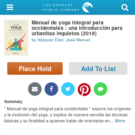
My Account
Manual de yoga integral para
Library Card
occidentales : una introducción para
urbanitas inquietos (2018)
Sign In
by Vázquez Díez, José Manuel
Search
Place Hold
Add To List
Locations/Hours (external
page)
Privacy
Summary
" Manual de yoga integral para occidentales " expone los orígenes
y la evolución del yoga, y explica de manera sencilla las técnicas
básicas y su finalidad a quienes tratan de orientarse en
…
More