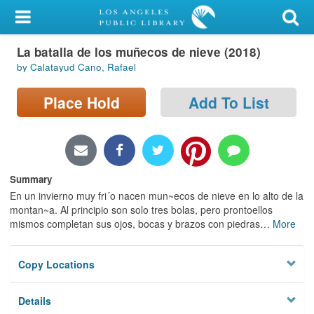
My Account
La batalla de los muñecos de nieve (2018)
Library Card
by Calatayud Cano, Rafael
Sign In
Place Hold
Add To List
Search
Locations/Hours (external
page)
Summary
En un invierno muy fri´o nacen mun~ecos de nieve en lo alto de la
Privacy
montan~a. Al principio son solo tres bolas, pero prontoellos
mismos completan sus ojos, bocas y brazos con piedras
…
More
Copy Locations
Details