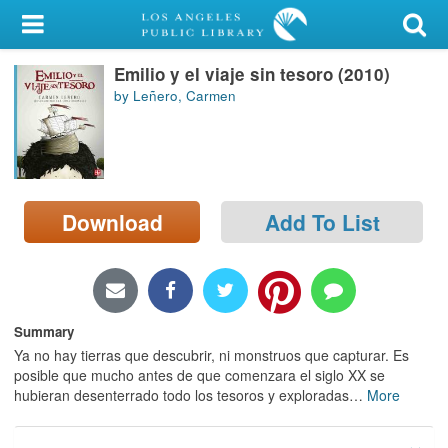
My Account
Emilio y el viaje sin tesoro (2010)
Library Card
by Leñero, Carmen
Sign In
Search
Download
Add To List
Locations/Hours (external
page)
Privacy
Summary
Ya no hay tierras que descubrir, ni monstruos que capturar. Es
posible que mucho antes de que comenzara el siglo XX se
hubieran desenterrado todo los tesoros y exploradas
…
More