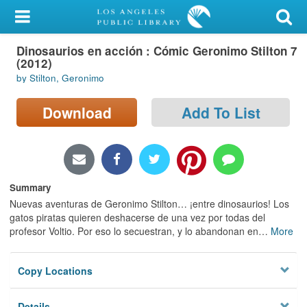
My Account
Dinosaurios en acción : Cómic Geronimo Stilton 7
Library Card
(2012)
by Stilton, Geronimo
Sign In
Download
Add To List
Search
Locations/Hours (external
page)
Summary
Privacy
Nuevas aventuras de Geronimo Stilton… ¡entre dinosaurios! Los
gatos piratas quieren deshacerse de una vez por todas del
profesor Voltio. Por eso lo secuestran, y lo abandonan en
…
More
Copy Locations
Details