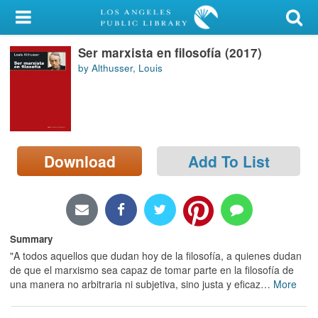
My Account
Ser marxista en filosofía (2017)
Library Card
by Althusser, Louis
Sign In
Search
Download
Add To List
Locations/Hours (external
page)
Privacy
Summary
"A todos aquellos que dudan hoy de la filosofía, a quienes dudan
de que el marxismo sea capaz de tomar parte en la filosofía de
una manera no arbitraria ni subjetiva, sino justa y eficaz
…
More