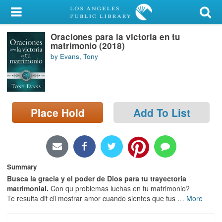
My Account
Oraciones para la victoria en tu
Library Card
matrimonio (2018)
by Evans, Tony
Sign In
Search
Place Hold
Add To List
Locations/Hours (external
page)
Privacy
Summary
Busca la gracia y el poder de Dios para tu trayectoria
matrimonial.
Con qu problemas luchas en tu matrimonio?
Te resulta dif cil mostrar amor cuando sientes que tus
…
More