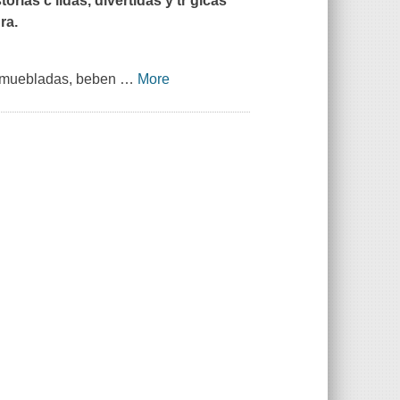
orias c lidas, divertidas y tr gicas
ra.
 amuebladas, beben
…
More