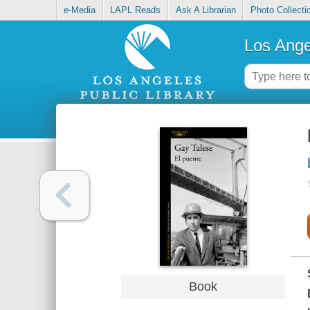
e-Media
LAPL Reads
Ask A Librarian
Photo Collecti
Los Ange
Book