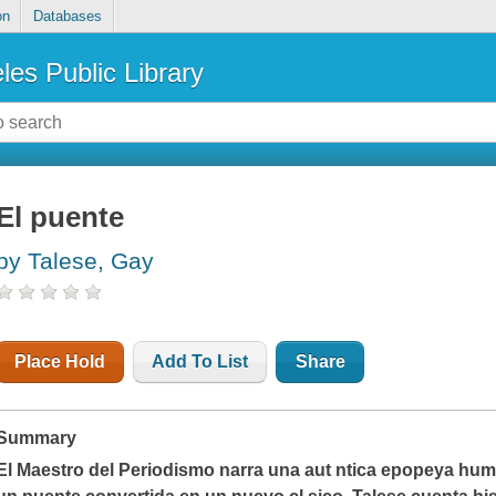
on
Databases
les Public Library
El puente
by Talese, Gay
Place Hold
Add To List
Share
Summary
El Maestro del Periodismo narra una aut ntica epopeya human