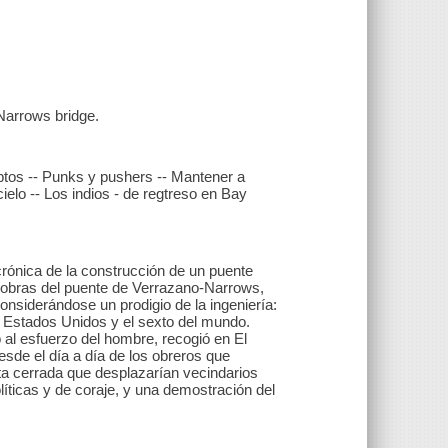
-Narrows bridge.
ptos -- Punks y pushers -- Mantener a
ielo -- Los indios - de regtreso en Bay
ónica de la construcción de un puente
s obras del puente de Verrazano-Narrows,
nsiderándose un prodigio de la ingeniería:
e Estados Unidos y el sexto del mundo.
al esfuerzo del hombre, recogió en El
sde el día a día de los obreros que
ta cerrada que desplazarían vecindarios
líticas y de coraje, y una demostración del