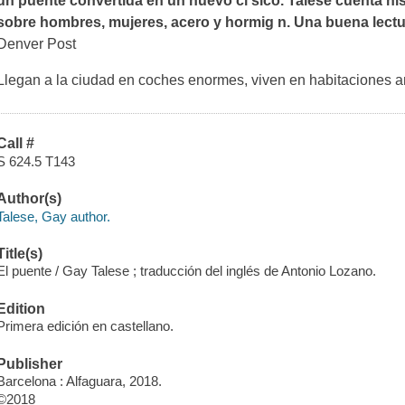
un puente convertida en un nuevo cl sico.
Talese cuenta hist
sobre hombres, mujeres, acero y hormig n. Una buena lectu
Denver Post
Llegan a la ciudad en coches enormes, viven en habitaciones
Call #
S 624.5 T143
Author(s)
Talese, Gay author.
Title(s)
El puente / Gay Talese ; traducción del inglés de Antonio Lozano.
Edition
Primera edición en castellano.
Publisher
Barcelona : Alfaguara, 2018.
©2018