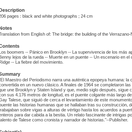
Description
206 pages : black and white photographs ; 24 cm
Notes
Translation from English of: The bridge: the building of the Verrazano
Contents
Los boomers -- Pánico en Brooklyn -- La supervivencia de los más a
Benny lejos de la rueda -- Muerte en un puente -- Un escenario en el c
Ridge -- La fiebre del movimiento.
Summary
"El Maestro del Periodismo narra una auténtica epopeya humana: la cr
convertida en un nuevo clásico. A finales de 1964 se completaron la
que une Brooklyn y Staten Island y que, medio siglo después, sigue co
con sus 4.176 metros de longitud, es el puente colgante más largo d
Gay Talese, que siguió de cerca el levantamiento de este monumento 
puente las historias humanas que se hallaban tras su construcción, de
trabajaban sobre vigas a alturas de vértigo hasta los acuerdos a puer
enteros para dar cabida a la bestia. Un relato fascinante de intrigas po
talento de Talese como cronista y narrador de historias."--Publisher.