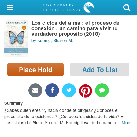
My Account
Los ciclos del alma : el proceso de
Library Card
conexión : un camino para vivir tu
verdadero propósito (2018)
Sign In
by Koenig, Sharon M.
Search
Place Hold
Add To List
Locations/Hours (external
page)
Privacy
Summary
¿Sabes quien eres? y hacia dónde te diriges? ¿Conoces el
propo'sito de tu existencia? ¿Conoces los ciclos de tu vida? En
Los Ciclos del Alma, Sharon M. Koenig lleva de la mano a
…
More