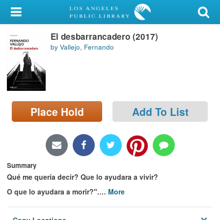
My Account
El desbarrancadero (2017)
Library Card
by Vallejo, Fernando
Sign In
Search
Place Hold
Add To List
Locations/Hours (external
page)
Privacy
Summary
Qué me quería decir? Que lo ayudara a vivir?
O que lo ayudara a morir?".
…
More