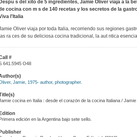
Despu s del xito de
5 ingredientes
, Jamie Oliver viaja a la b
de cocina con m s de 140 recetas y los secretos de la gast
Viva l'Italia
Jamie Oliver viaja por toda Italia, recorriendo sus regiones gas
las ra ces de su deliciosa cocina tradicional, la aut ntica esenci
Call #
S 641.5945 O48
Author(s)
Oliver, Jamie, 1975- author, photographer.
Title(s)
Jamie cocina en Italia : desde el corazón de la cocina Italiana / Jamie 
Edition
Primera edición en la Argentina bajo sete sello.
Publisher