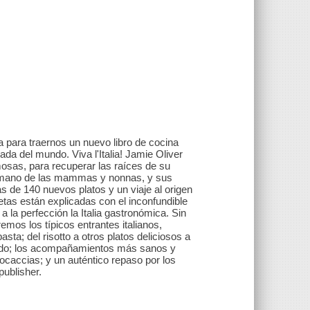
lia para traernos un nuevo libro de cocina
a del mundo. Viva l'Italia! Jamie Oliver
mosas, para recuperar las raíces de su
 la mano de las mammas y nonnas, y sus
s de 140 nuevos platos y un viaje al origen
tas están explicadas con el inconfundible
a la perfección la Italia gastronómica. Sin
emos los típicos entrantes italianos,
sta; del risotto a otros platos deliciosos a
scado; los acompañamientos más sanos y
focaccias; y un auténtico repaso por los
publisher.