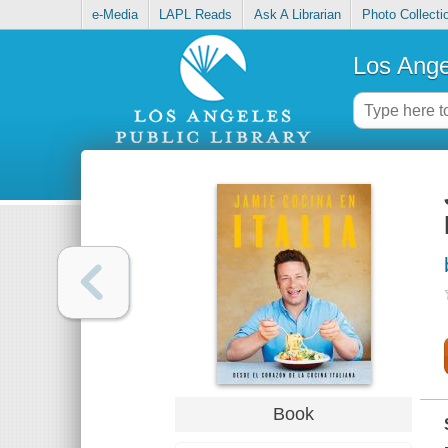
e-Media
LAPL Reads
Ask A Librarian
Photo Collecti
Los Ange
Book