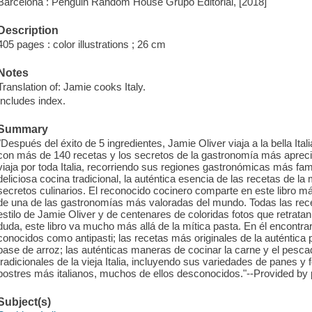
Barcelona : Penguin Random House Grupo Editorial, [2018]
Description
405 pages : color illustrations ; 26 cm
Notes
Translation of: Jamie cooks Italy.
Includes index.
Summary
"Después del éxito de 5 ingredientes, Jamie Oliver viaja a la bella Ita
con más de 140 recetas y los secretos de la gastronomía más apreciad
viaja por toda Italia, recorriendo sus regiones gastronómicas más fa
deliciosa cocina tradicional, la auténtica esencia de las recetas de
secretos culinarios. El reconocido cocinero comparte en este libro má
de una de las gastronomías más valoradas del mundo. Todas las rece
estilo de Jamie Oliver y de centenares de coloridas fotos que retratan 
duda, este libro va mucho más allá de la mítica pasta. En él encontrar
conocidos como antipasti; las recetas más originales de la auténtica pa
base de arroz; las auténticas maneras de cocinar la carne y el pe
tradicionales de la vieja Italia, incluyendo sus variedades de panes y 
postres más italianos, muchos de ellos desconocidos."--Provided by 
Subject(s)