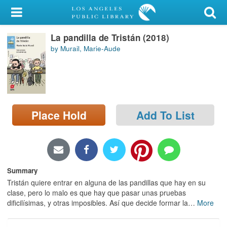
My Account
La pandilla de Tristán (2018)
Library Card
by Murail, Marie-Aude
Sign In
Search
Place Hold
Add To List
Locations/Hours (external
page)
Privacy
Summary
Tristán quiere entrar en alguna de las pandillas que hay en su
clase, pero lo malo es que hay que pasar unas pruebas
dificilísimas, y otras imposibles. Así que decide formar la
…
More