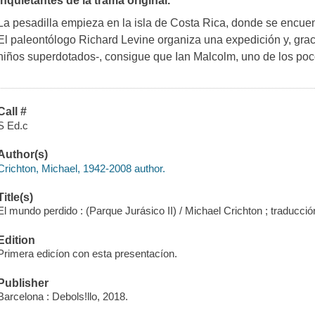
inquietantes de la trama original.
La pesadilla empieza en la isla de Costa Rica, donde se encuen
El paleontólogo Richard Levine organiza una expedición y, grac
niños superdotados-, consigue que Ian Malcolm, uno de los p
Call #
S Ed.c
Author(s)
Crichton, Michael, 1942-2008 author.
Title(s)
El mundo perdido : (Parque Jurásico II) / Michael Crichton ; traducció
Edition
Primera edicíon con esta presentacíon.
Publisher
Barcelona : Debols!llo, 2018.