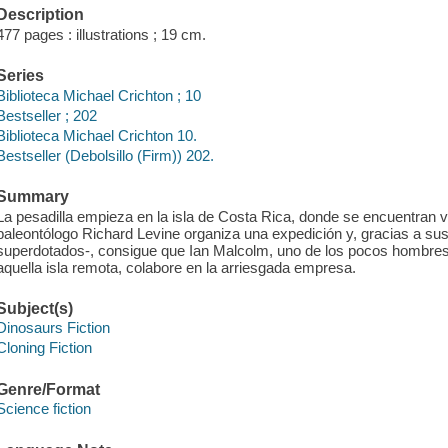
Description
477 pages : illustrations ; 19 cm.
Series
Biblioteca Michael Crichton ; 10
Bestseller ; 202
Biblioteca Michael Crichton 10.
Bestseller (Debolsillo (Firm)) 202.
Summary
La pesadilla empieza en la isla de Costa Rica, donde se encuentran v
paleontólogo Richard Levine organiza una expedición y, gracias a su
superdotados-, consigue que Ian Malcolm, uno de los pocos hombres 
aquella isla remota, colabore en la arriesgada empresa.
Subject(s)
Dinosaurs Fiction
Cloning Fiction
Genre/Format
Science fiction