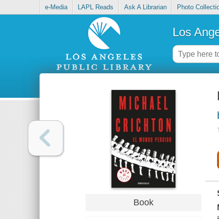
e-Media
LAPL Reads
Ask A Librarian
Photo Collecti
Los Ange
Book