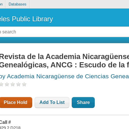
on
Databases
les Public Library
Revista de la Academia Nicaragüens
Genealógicas, ANCG : Escudo de la fa
by Academia Nicaragüense de Ciencias Geneal
Place Hold
Add To List
Share
Call #
929.2 D218