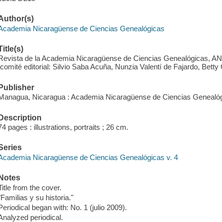
Author(s)
Academia Nicaragüense de Ciencias Genealógicas
Title(s)
Revista de la Academia Nicaragüense de Ciencias Genealógicas, ANCG
[comité editorial: Silvio Saba Acuña, Nunzia Valentí de Fajardo, Betty
Publisher
Managua, Nicaragua : Academia Nicaragüense de Ciencias Genealóg
Description
74 pages : illustrations, portraits ; 26 cm.
Series
Academia Nicaragüense de Ciencias Genealógicas v. 4
Notes
Title from the cover.
"Familias y su historia."
Periodical began with: No. 1 (julio 2009).
Analyzed periodical.