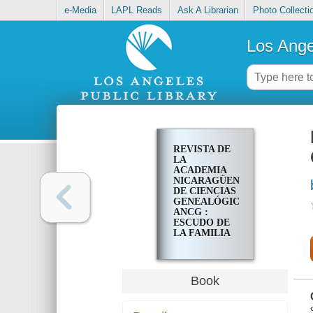
e-Media
LAPL Reads
Ask A Librarian
Photo Collecti
Los Ange
REVISTA DE
LA
ACADEMIA
NICARAGÜENSE
DE CIENCIAS
GENEALÓGICAS,
ANCG :
ESCUDO DE
LA FAMILIA
DARÍO. NO. 4
Book