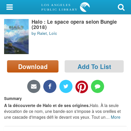
My Account
Halo : Le space opera selon Bungie
Library Card
(2018)
by Ralet, Loïc
Sign In
Search
Download
Add To List
Locations/Hours (external
page)
Privacy
Summary
A la découverte de Halo et de ses origines.
Halo. À la seule
évocation de ce nom, une bande-son s'impose à vos oreilles et
une cascade d'images défi le devant vos yeux. Tout un
…
More